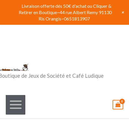
Aller
Livraison offerte dés 50€ d'achat ou Cliquer &
au
+
Retirer en Boutique~44 rue Albert Remy 91130
contenu
Ris Orangis~0651813907
Boutique de Jeux de Société et Café Ludique