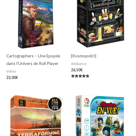
Cartographers – Une Epopée
[Kosmopoli:t]
dans l’Univers de Roll Player
Ambiance
26,50
€
Initiés
22,00
€
Note
5.00
sur 5