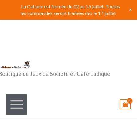
Aller
La Cabane est fermée du 02 au 16 juillet. Toutes
+
au
les commandes seront traitées dés le 17 juillet
contenu
Boutique de Jeux de Société et Café Ludique