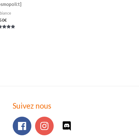
smopoli:t]
biance
,50
€
e
0
r 5
Suivez nous