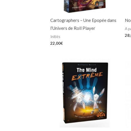
Cartographers – Une Epopée dans
No
l’Univers de Roll Player
A p
28
Initiés
22,00
€