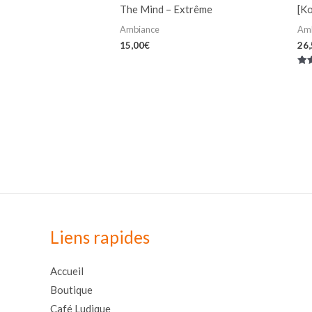
The Mind – Extrême
[Ko
Ambiance
Am
15,00
€
26
Not
5.0
su
Liens rapides
Accueil
Boutique
Café Ludique