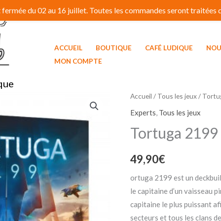
fermée du 02 au 16 juillet. Toutes les commandes seront traitées dé
ACCUEIL
BOUTIQUE
CAFÉ LUDIQUE
NOU
MON COMPTE
que
Accueil
/
Tous les jeux
/ Tortu
Experts
,
Tous les jeux
Tortuga 2199
49,90
€
ortuga 2199 est un deckbuil
le capitaine d’un vaisseau pi
capitaine le plus puissant af
secteurs et tous les clans d