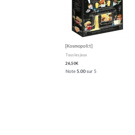
[Kosmopoli:t]
Tous les jeux
26,50
€
Note
5.00
sur 5