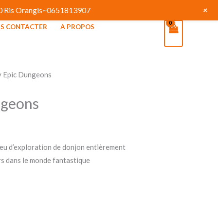
+
130 Ris Orangis~0651813907
S CONTACTER
A PROPOS
y Epic Dungeons
ngeons
eu d’exploration de donjon entièrement
rs dans le monde fantastique