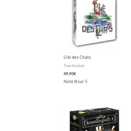
L’Ile des Chats
Tous les jeux
49,90
€
Note
0
sur 5