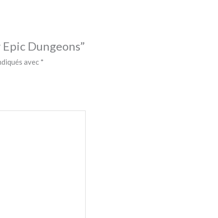
ny Epic Dungeons”
indiqués avec
*