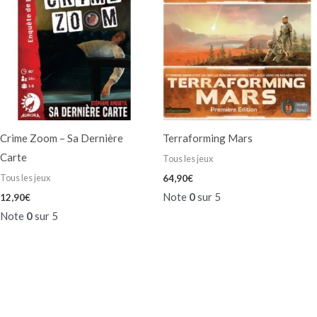
Crime Zoom – Sa Dernière
Terraforming Mars
Carte
Tous les jeux
Tous les jeux
64,90
€
Note
0
sur 5
12,90
€
Note
0
sur 5