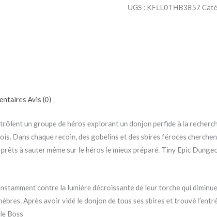
UGS :
KFLL0THB3857
Caté
entaires
Avis (0)
rôlent un groupe de héros explorant un donjon perfide à la recherc
fois. Dans chaque recoin, des gobelins et des sbires féroces cherchent
s, prêts à sauter même sur le héros le mieux préparé. Tiny Epic Dung
onstamment contre la lumière décroissante de leur torche qui diminue 
èbres. Après avoir vidé le donjon de tous ses sbires et trouvé l’entr
 le Boss