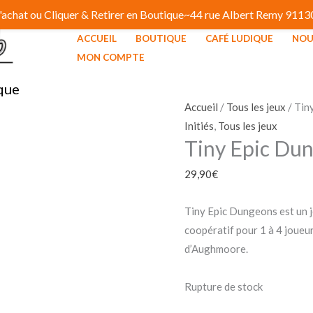
 d'achat ou Cliquer & Retirer en Boutique~44 rue Albert Remy 91
ACCUEIL
BOUTIQUE
CAFÉ LUDIQUE
NOU
MON COMPTE
que
Accueil
/
Tous les jeux
/ Tin
Initiés
,
Tous les jeux
Tiny Epic Du
29,90
€
Tiny Epic Dungeons est un j
coopératif pour 1 à 4 joueu
d’Aughmoore.
Rupture de stock