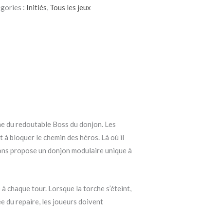
gories :
Initiés
,
Tous les jeux
he du redoutable Boss du donjon. Les
 à bloquer le chemin des héros. Là où il
eons propose un donjon modulaire unique à
à chaque tour. Lorsque la torche s’éteint,
ée du repaire, les joueurs doivent