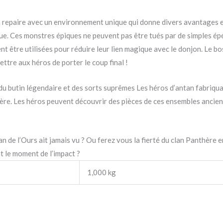
 repaire avec un environnement unique qui donne divers avantages e
ue. Ces monstres épiques ne peuvent pas être tués par de simples épé
nt être utilisées pour réduire leur lien magique avec le donjon. Le bo
ttre aux héros de porter le coup final !
r du butin légendaire et des sorts suprêmes Les héros d’antan fabriqu
hère. Les héros peuvent découvrir des pièces de ces ensembles ancien
an de l’Ours ait jamais vu ? Ou ferez vous la fierté du clan Panthère 
t le moment de l’impact ?
1,000 kg