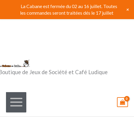
Aller
La Cabane est fermée du 02 au 16 juillet. Toutes
+
au
les commandes seront traitées dés le 17 juillet
contenu
Boutique de Jeux de Société et Café Ludique