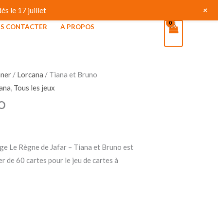
+
s le 17 juillet
S CONTACTER
A PROPOS
nner
/
Lorcana
/ Tiana et Bruno
ana
,
Tous les jeux
o
e Le Règne de Jafar – Tiana et Bruno est
er de 60 cartes pour le jeu de cartes à