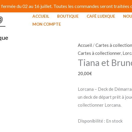
fermée du 02 au 16 juillet. Toutes les commandes seront traitées dé
ACCUEIL
BOUTIQUE
CAFÉ LUDIQUE
NOU
quantité
MON COMPTE
de
que
Tiana
et
Accueil
/
Cartes à collectio
Bruno
Cartes à collectionner
,
Lorc
Tiana et Brun
20,00
€
Lorcana – Deck de Démarrag
un deck de départ prêt à jou
collectionner Lorcana.
Disponibilité :
En stock