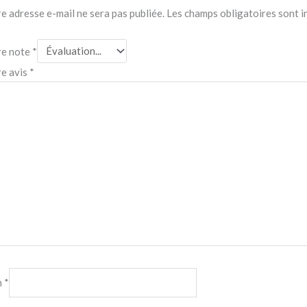
e adresse e-mail ne sera pas publiée.
Les champs obligatoires sont 
re note
*
re avis
*
m
*