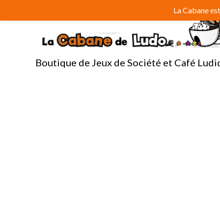
Aller
La Cabane est 
au
contenu
Boutique de Jeux de Société et Café Ludi