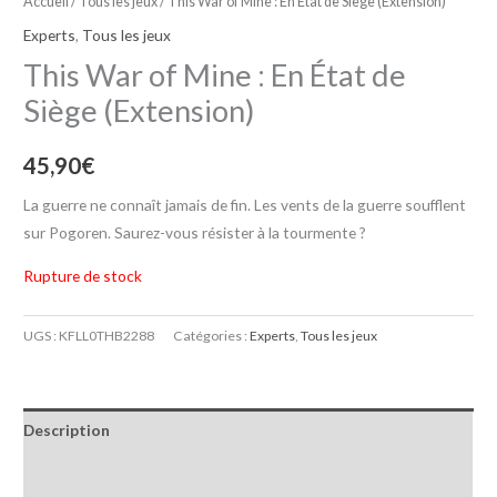
Accueil
/
Tous les jeux
/ This War of Mine : En État de Siège (Extension)
Experts
,
Tous les jeux
This War of Mine : En État de
Siège (Extension)
45,90
€
La guerre ne connaît jamais de fin. Les vents de la guerre soufflent
sur Pogoren. Saurez-vous résister à la tourmente ?
Rupture de stock
UGS :
KFLL0THB2288
Catégories :
Experts
,
Tous les jeux
Description
Informations complémentaires