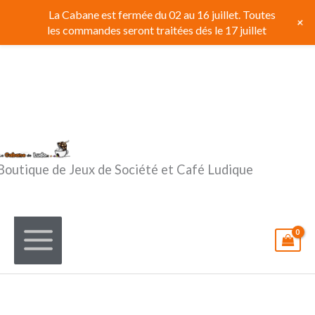
Aller
La Cabane est fermée du 02 au 16 juillet. Toutes
+
au
les commandes seront traitées dés le 17 juillet
contenu
Boutique de Jeux de Société et Café Ludique