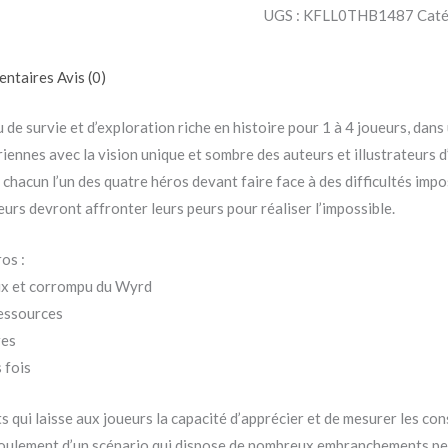
UGS :
KFLL0THB1487
Caté
entaires
Avis (0)
u de survie et d’exploration riche en histoire pour 1 à 4 joueurs, dans
riennes avec la vision unique et sombre des auteurs et illustrateurs
 chacun l’un des quatre héros devant faire face à des difficultés impo
urs devront affronter leurs peurs pour réaliser l’impossible.
os :
eux et corrompu du Wyrd
ressources
res
 fois
s qui laisse aux joueurs la capacité d’apprécier et de mesurer les co
éroulement d’un scénario qui dispose de nombreux embranchements pe