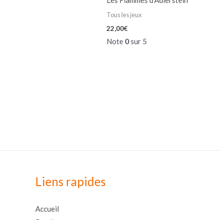
Les Flammes d’Adlerstein
Tous les jeux
22,00
€
Note
0
sur 5
Liens rapides
Accueil