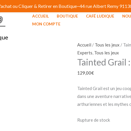
 d'achat ou Cliquer & Retirer en Boutique~44 rue Albert Remy 91
ACCUEIL
BOUTIQUE
CAFÉ LUDIQUE
NOU
MON COMPTE
que
Accueil
/
Tous les jeux
/ Tain
Experts
,
Tous les jeux
Tainted Grail 
129,00
€
Tainted Grail est un jeu coo
dans une aventure narrative
arthuriennes et les mythes c
Rupture de stock