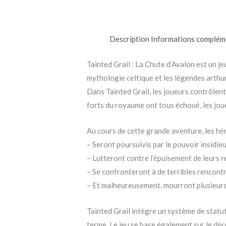
Description
Informations complém
Tainted Grail : La Chute d’Avalon est un je
mythologie celtique et les légendes arthu
Dans Tainted Grail, les joueurs contrôlent
forts du royaume ont tous échoué, les joue
Au cours de cette grande aventure, les hér
– Seront poursuivis par le pouvoir insidi
– Lutteront contre l’épuisement de leurs 
– Se confronteront à de terribles rencont
– Et malheureusement, mourront plusieurs
Tainted Grail intègre un système de statut
terme. Le jeu se base également sur le d