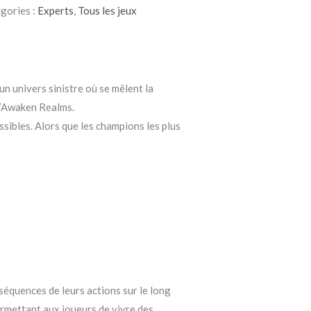
gories :
Experts
,
Tous les jeux
 un univers sinistre où se mêlent la
 d’Awaken Realms.
ssibles. Alors que les champions les plus
nséquences de leurs actions sur le long
rmettant aux joueurs de vivre des