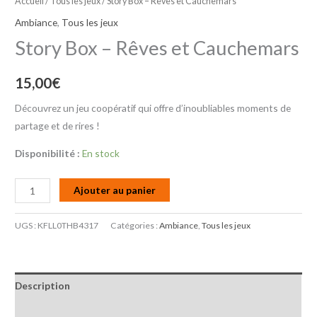
Accueil
/
Tous les jeux
/ Story Box – Rêves et Cauchemars
Ambiance
,
Tous les jeux
Story Box – Rêves et Cauchemars
15,00
€
Découvrez un jeu coopératif qui offre d’inoubliables moments de
partage et de rires !
Disponibilité :
En stock
Ajouter au panier
UGS :
KFLL0THB4317
Catégories :
Ambiance
,
Tous les jeux
Description
Informations complémentaires