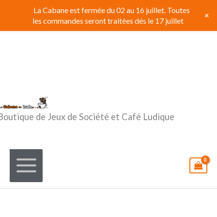
Aller
La Cabane est fermée du 02 au 16 juillet. Toutes
+
au
les commandes seront traitées dés le 17 juillet
contenu
Boutique de Jeux de Société et Café Ludique