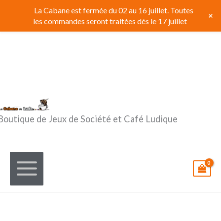
Aller
La Cabane est fermée du 02 au 16 juillet. Toutes
+
au
les commandes seront traitées dés le 17 juillet
contenu
Boutique de Jeux de Société et Café Ludique