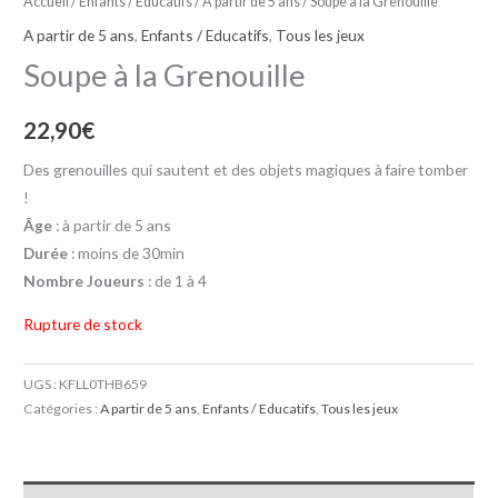
Accueil
/
Enfants / Educatifs
/
A partir de 5 ans
/ Soupe à la Grenouille
A partir de 5 ans
,
Enfants / Educatifs
,
Tous les jeux
Soupe à la Grenouille
22,90
€
Des grenouilles qui sautent et des objets magiques à faire tomber
!
Âge
: à partir de 5 ans
Durée
: moins de 30min
Nombre Joueurs
: de 1 à 4
Rupture de stock
UGS :
KFLL0THB659
Catégories :
A partir de 5 ans
,
Enfants / Educatifs
,
Tous les jeux