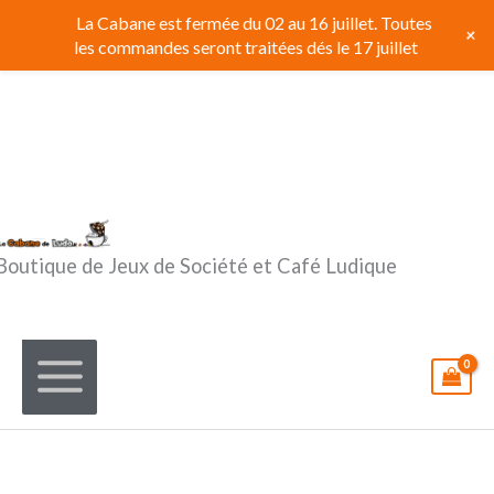
Aller
La Cabane est fermée du 02 au 16 juillet. Toutes
+
au
les commandes seront traitées dés le 17 juillet
contenu
Boutique de Jeux de Société et Café Ludique