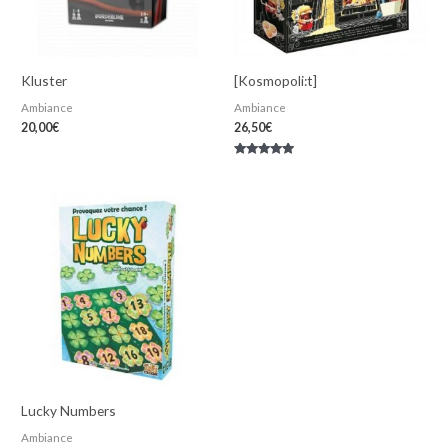
Kluster
[Kosmopoli:t]
Ambiance
Ambiance
20,00
€
26,50
€
Note
5.00
sur 5
Lucky Numbers
Ambiance