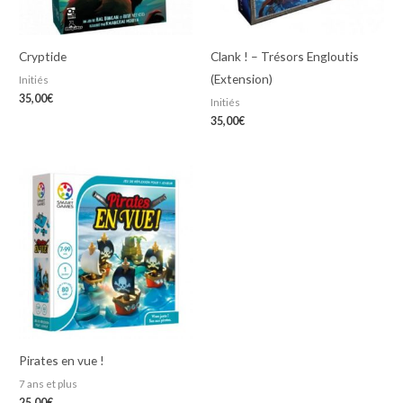
Cryptide
Clank ! – Trésors Engloutis
(Extension)
Initiés
35,00
€
Initiés
35,00
€
Pirates en vue !
7 ans et plus
25,00
€