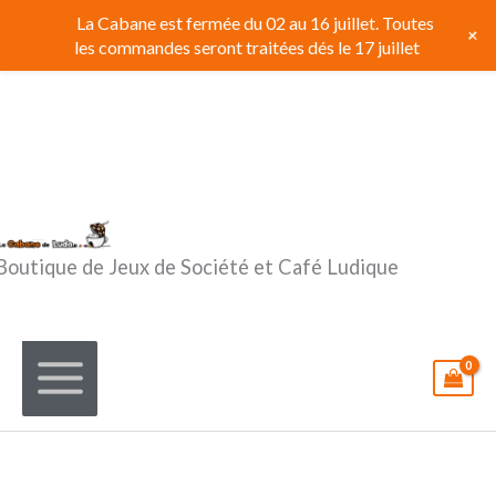
Aller
La Cabane est fermée du 02 au 16 juillet. Toutes
+
au
les commandes seront traitées dés le 17 juillet
contenu
Boutique de Jeux de Société et Café Ludique