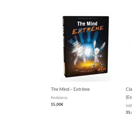
The Mind – Extrême
Cla
(Ex
Ambiance
15,00
€
Init
35