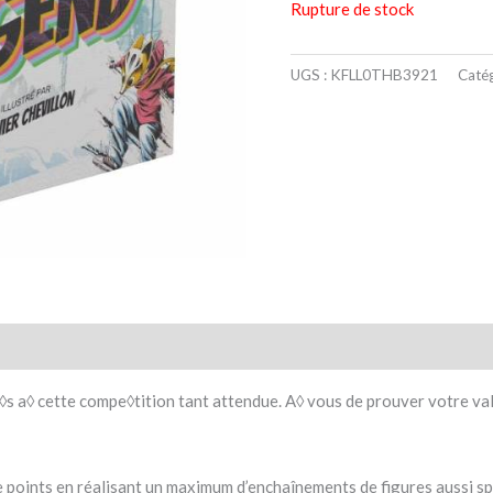
Rupture de stock
UGS :
KFLL0THB3921
Catég
taires
Avis (0)
s a◊ cette compe◊tition tant attendue. A◊ vous de prouver votre val
e points en réalisant un maximum d’enchaînements de figures aussi s