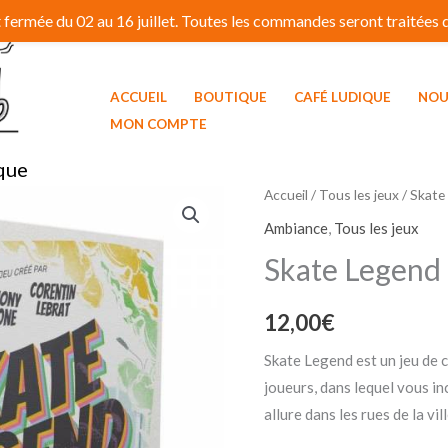
fermée du 02 au 16 juillet. Toutes les commandes seront traitées dé
ACCUEIL
BOUTIQUE
CAFÉ LUDIQUE
NOU
MON COMPTE
que
Accueil
/
Tous les jeux
/ Skate
Ambiance
,
Tous les jeux
Skate Legend
12,00
€
Skate Legend est un jeu de c
joueurs, dans lequel vous in
allure dans les rues de la vill