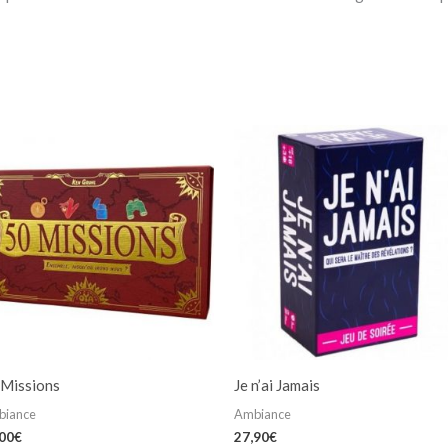
 Missions
Je n’ai Jamais
biance
Ambiance
,00
€
27,90
€