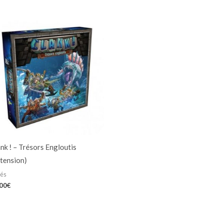
nk ! – Trésors Engloutis
tension)
iés
,00
€