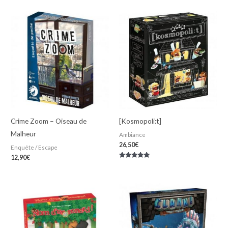
Crime Zoom – Oiseau de
[Kosmopoli:t]
Malheur
Ambiance
26,50
€
Enquête / Escape
12,90
€
Note
5.00
sur 5