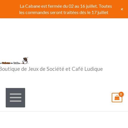
Aller
La Cabane est fermée du 02 au 16 juillet. Toutes
+
au
les commandes seront traitées dés le 17 juillet
contenu
Boutique de Jeux de Société et Café Ludique