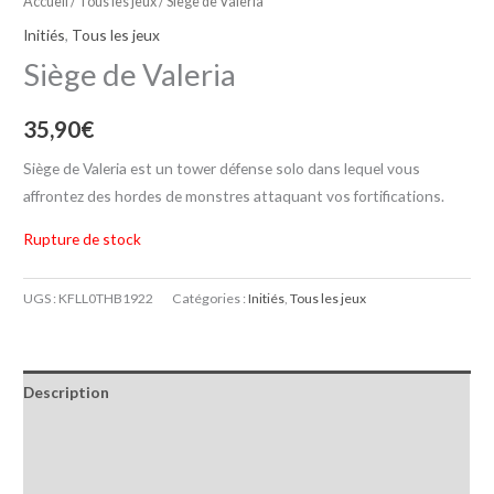
Accueil
/
Tous les jeux
/ Siège de Valeria
Initiés
,
Tous les jeux
Siège de Valeria
35,90
€
Siège de Valeria est un tower défense solo dans lequel vous
affrontez des hordes de monstres attaquant vos fortifications.
Rupture de stock
UGS :
KFLL0THB1922
Catégories :
Initiés
,
Tous les jeux
Description
Informations complémentaires
Avis (0)