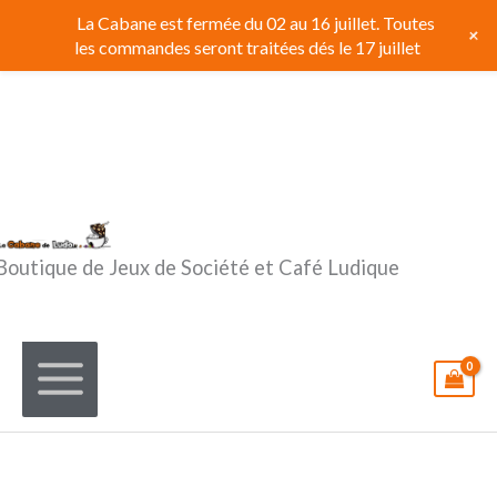
Aller
La Cabane est fermée du 02 au 16 juillet. Toutes
+
au
les commandes seront traitées dés le 17 juillet
contenu
Boutique de Jeux de Société et Café Ludique