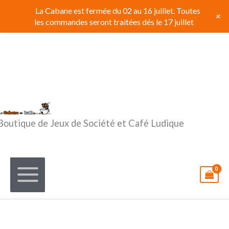
Aller
La Cabane est fermée du 02 au 16 juillet. Toutes
+
au
les commandes seront traitées dés le 17 juillet
contenu
Boutique de Jeux de Société et Café Ludique