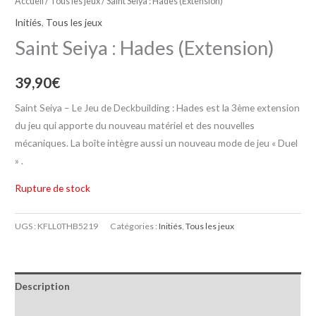
Accueil
/
Tous les jeux
/ Saint Seiya : Hades (Extension)
Initiés
,
Tous les jeux
Saint Seiya : Hades (Extension)
39,90
€
Saint Seiya – Le Jeu de Deckbuilding : Hades est la 3ème extension
du jeu qui apporte du nouveau matériel et des nouvelles
mécaniques. La boîte intègre aussi un nouveau mode de jeu « Duel
» .
Rupture de stock
UGS :
KFLL0THB5219
Catégories :
Initiés
,
Tous les jeux
Description
Informations complémentaires