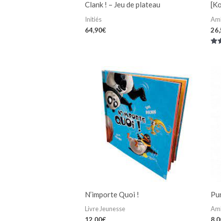
Clank ! – Jeu de plateau
[Ko
Initiés
Am
64,90
€
26
Not
5.0
su
N’importe Quoi !
Pu
Livre Jeunesse
Am
12,00
€
8,0