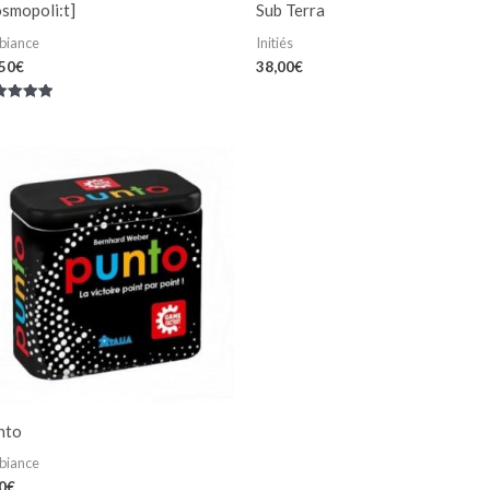
smopoli:t]
Sub Terra
biance
Initiés
,50
€
38,00
€
e
0
r 5
nto
biance
0
€