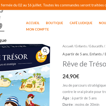
fermée du 02 au 16 juillet. Toutes les commandes seront traitées dé
ACCUEIL
BOUTIQUE
CAFÉ LUDIQUE
NOU
MON COMPTE
que
Accueil
/
Enfants / Educatifs
/
A partir de 5 ans
,
Enfants / 
Rêve de Tréso
24,90
€
Jeu de parcours stratégique 
contre le vrai pirate pour tr
Âge
: à partir de 5 ans
Durée
: moins de 30min