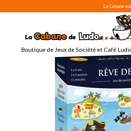
Aller
La Cabane est 
au
contenu
Boutique de Jeux de Société et Café Ludi