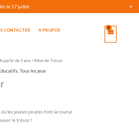
+
s le 17 juillet
S CONTACTER
A PROPOS
A partir de 5 ans
/ Rêve de Trésor
Educatifs
,
Tous les jeux
r
où les jeunes pirates font la course
ouver le trésor !