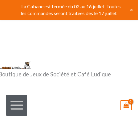
Aller
La Cabane est fermée du 02 au 16 juillet. Toutes
+
au
les commandes seront traitées dés le 17 juillet
contenu
Boutique de Jeux de Société et Café Ludique