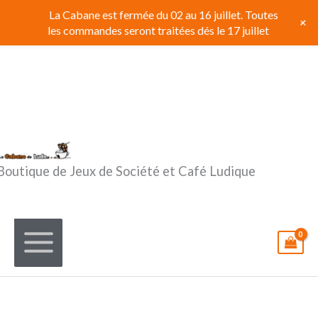
Aller
La Cabane est fermée du 02 au 16 juillet. Toutes
+
au
les commandes seront traitées dés le 17 juillet
contenu
Boutique de Jeux de Société et Café Ludique