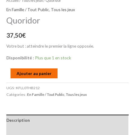
Accueil
/
Tous les jeux
/ Quoridor
En Famille / Tout Public
,
Tous les jeux
Quoridor
37,50
€
Votre but : atteindre le premier la ligne opposée.
Disponibilité :
Plus que 1 en stock
Ajouter au panier
UGS :
KFLL0THB212
Catégories :
En Famille / Tout Public
,
Tous les jeux
Description
Informations complémentaires