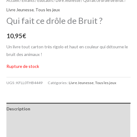
Accueil
/
Enfants / Educatifs
/
Livre Jeunesse
/ Qui fait ce drôle de Bruit ?
Livre Jeunesse
,
Tous les jeux
Qui fait ce drôle de Bruit ?
10,95
€
Un livre tout carton très rigolo et haut en couleur qui détourne le
bruit des animaux !
Rupture de stock
UGS :
KFLL0THB4449
Catégories :
Livre Jeunesse
,
Tous les jeux
Description
Informations complémentaires
Avis (0)