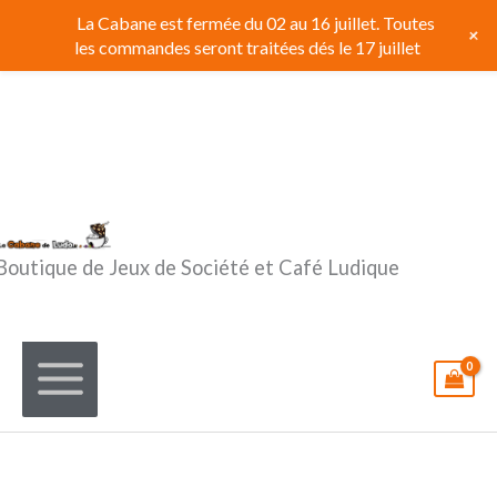
Aller
La Cabane est fermée du 02 au 16 juillet. Toutes
+
au
les commandes seront traitées dés le 17 juillet
contenu
Boutique de Jeux de Société et Café Ludique