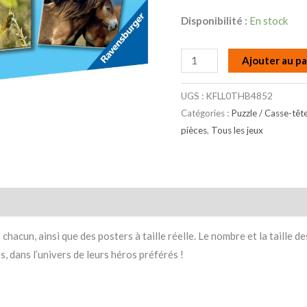
Disponibilité :
En stock
Ajouter au pa
UGS :
KFLL0THB4852
Catégories :
Puzzle / Casse-têt
pièces
,
Tous les jeux
taires
Avis (0)
chacun, ainsi que des posters à taille réelle. Le nombre et la taille
, dans l’univers de leurs héros préférés !