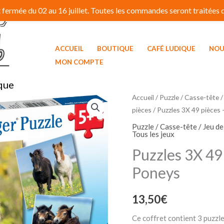
fermée du 02 au 16 juillet. Toutes les commandes seront traitées dé
ACCUEIL
BOUTIQUE
CAFÉ LUDIQUE
NOU
MON COMPTE
que
quantité
Accueil
/
Puzzle / Casse-tête /
pièces
/ Puzzles 3X 49 pièces
de
Puzzles
Puzzle / Casse-tête / Jeu d
Tous les jeux
3X
Puzzles 3X 49
49
pièces
Poneys
-
Adorables
13,50
€
Poneys
Ce coffret contient 3 puzzl