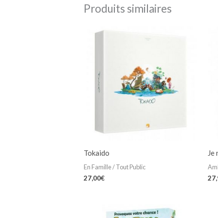
Produits similaires
Tokaido
Je 
En Famille / Tout Public
Am
27,00
€
27