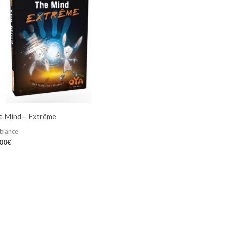
e Mind – Extrême
biance
,00
€