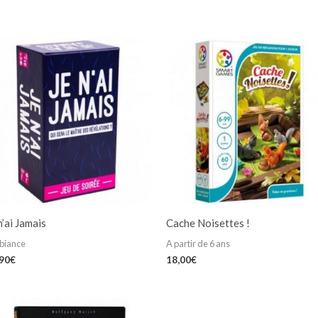
n’ai Jamais
Cache Noisettes !
biance
A partir de 6 ans
,90
€
18,00
€