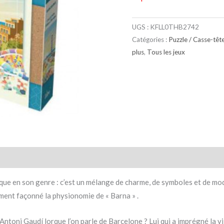
UGS :
KFLL0THB2742
Catégories :
Puzzle / Casse-têt
plus
,
Tous les jeux
taires
Avis (0)
que en son genre : c’est un mélange de charme, de symboles et de mode
ement façonné la physionomie de « Barna » .
ntoni Gaudí lorque l’on parle de Barcelone ? Lui qui a imprégné la vil