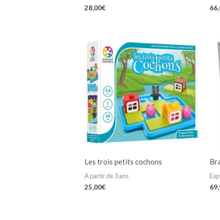
28,00
€
66
Les trois petits cochons
Br
A partir de 3 ans
Exp
25,00
€
69