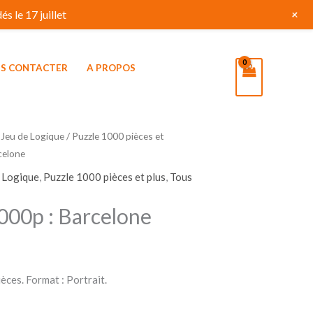
+
s le 17 juillet
S CONTACTER
A PROPOS
 Jeu de Logique
/
Puzzle 1000 pièces et
celone
e Logique
,
Puzzle 1000 pièces et plus
,
Tous
000p : Barcelone
èces. Format : Portrait.