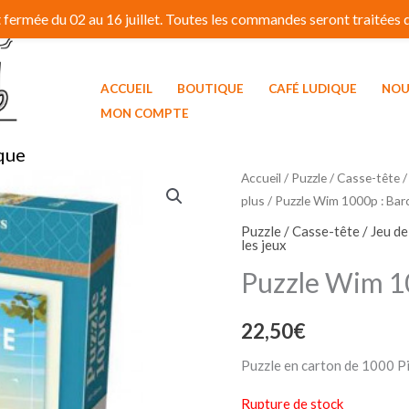
fermée du 02 au 16 juillet. Toutes les commandes seront traitées dé
ACCUEIL
BOUTIQUE
CAFÉ LUDIQUE
NOU
MON COMPTE
que
Accueil
/
Puzzle / Casse-tête /
plus
/ Puzzle Wim 1000p : Bar
Puzzle / Casse-tête / Jeu d
les jeux
Puzzle Wim 1
22,50
€
Puzzle en carton de 1000 Pi
Rupture de stock