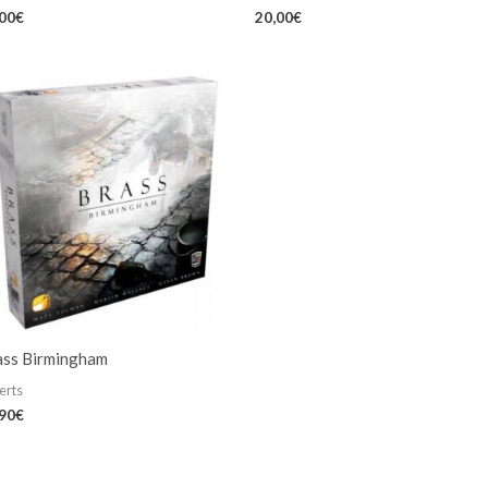
,00
€
20,00
€
ass Birmingham
erts
,90
€