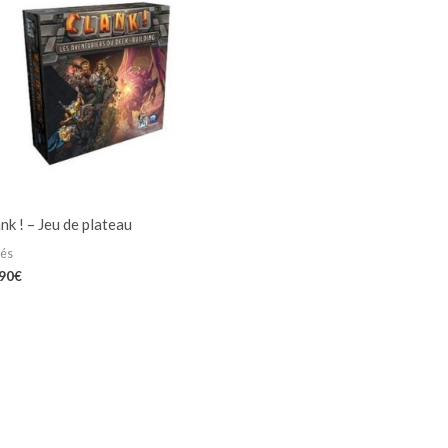
nk ! – Jeu de plateau
iés
,90
€