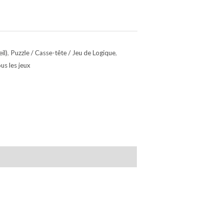
il)
,
Puzzle / Casse-tête / Jeu de Logique
,
us les jeux