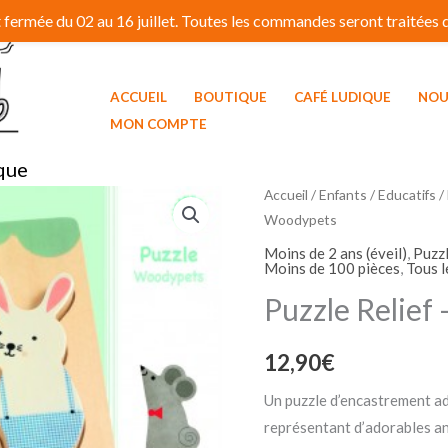
fermée du 02 au 16 juillet. Toutes les commandes seront traitées dé
ACCUEIL
BOUTIQUE
CAFÉ LUDIQUE
NOU
MON COMPTE
que
Accueil
/
Enfants / Educatifs
/
Woodypets
Moins de 2 ans (éveil)
,
Puzzl
Moins de 100 pièces
,
Tous l
Puzzle Relief
12,90
€
Un puzzle d’encastrement ada
représentant d’adorables a