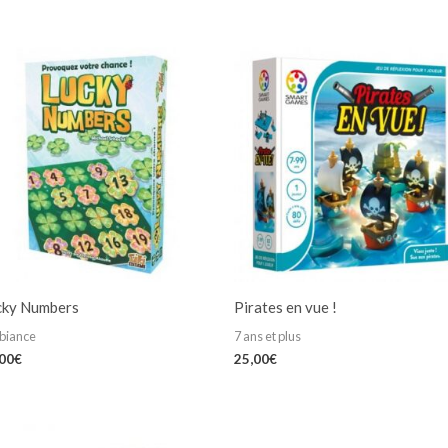
cky Numbers
Pirates en vue !
biance
7 ans et plus
,00
€
25,00
€