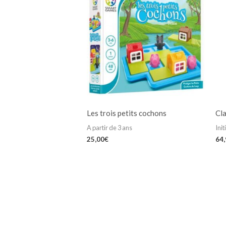
Les trois petits cochons
Cla
A partir de 3 ans
Init
25,00
€
64