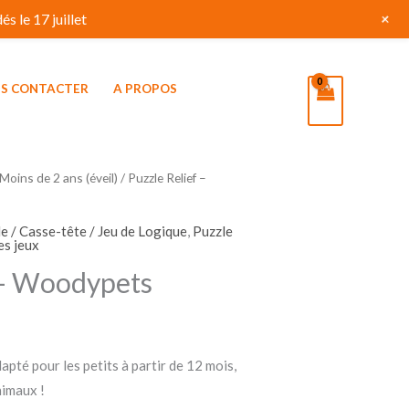
+
s le 17 juillet
S CONTACTER
A PROPOS
Moins de 2 ans (éveil)
/ Puzzle Relief –
e / Casse-tête / Jeu de Logique
,
Puzzle
es jeux
 – Woodypets
pté pour les petits à partir de 12 mois,
nimaux !