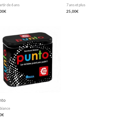
artir de 6 ans
7 ans et plus
,00
€
25,00
€
nto
biance
0
€