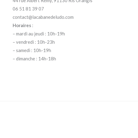
44 rue Albert Rémy, 91130 Ris Orangis
06 51 81 39 07
contact@lacabanedeludo.com
Horaires
:
– mardi au jeudi : 10h-19h
– vendredi : 10h-23h
– samedi : 10h-19h
– dimanche : 14h-18h