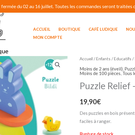
fermée du 02 au 16 juillet. Toutes les commandes seront traitées dé
ACCUEIL
BOUTIQUE
CAFÉ LUDIQUE
NOU
MON COMPTE
que
Accueil
/
Enfants / Educatifs
/
Moins de 2 ans (éveil)
,
Puzzl
Moins de 100 pièces
,
Tous l
Puzzle Relief –
19,90
€
Des puzzles en bois présent
faciles à ranger.
Rupture de stock