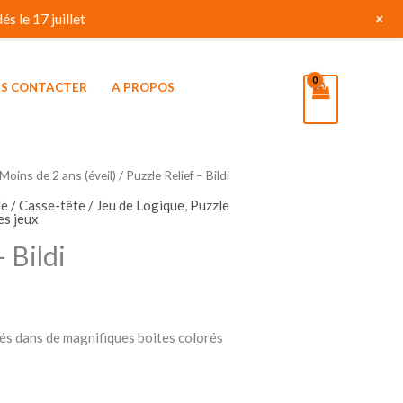
+
s le 17 juillet
S CONTACTER
A PROPOS
Moins de 2 ans (éveil)
/ Puzzle Relief – Bildi
e / Casse-tête / Jeu de Logique
,
Puzzle
es jeux
 Bildi
és dans de magnifiques boites colorés