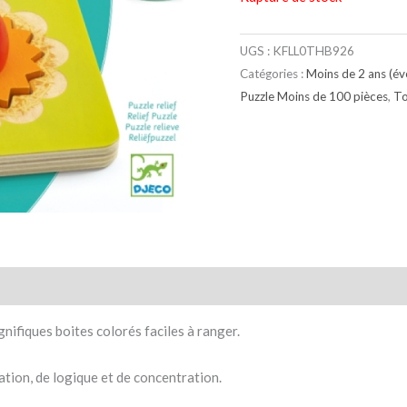
UGS :
KFLL0THB926
Catégories :
Moins de 2 ans (éve
Puzzle Moins de 100 pièces
,
To
taires
Avis (0)
nifiques boites colorés faciles à ranger.
ation, de logique et de concentration.