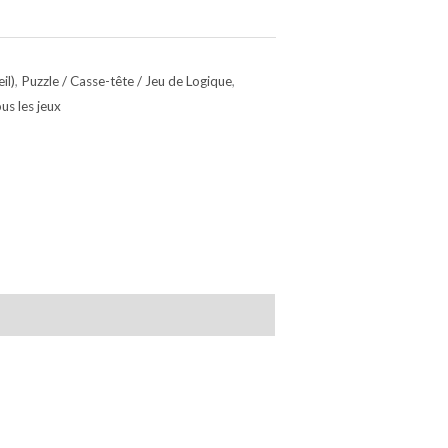
il)
,
Puzzle / Casse-tête / Jeu de Logique
,
us les jeux