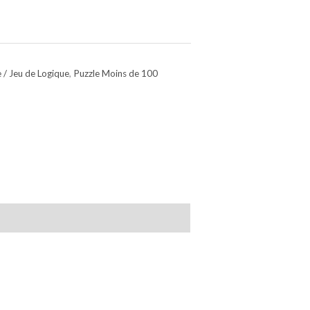
e / Jeu de Logique
,
Puzzle Moins de 100