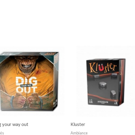
g your way out
Kluster
iés
Ambiance