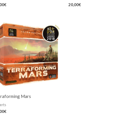
,00
€
20,00
€
rraforming Mars
erts
,00
€