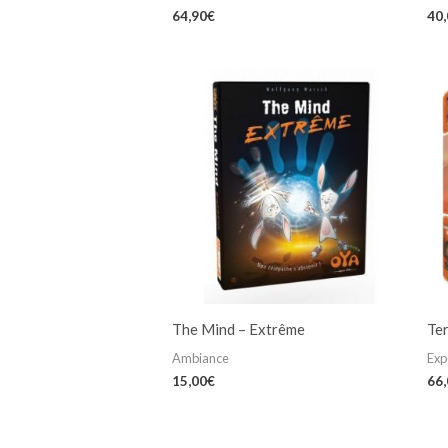
64,90
€
40
The Mind – Extrême
Te
Ambiance
Exp
15,00
€
66