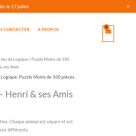
+
s le 17 juillet
S CONTACTER
A PROPOS
 Jeu de Logique
/
Puzzle Moins de 100
& ses Amis
e Logique
,
Puzzle Moins de 100 pièces
,
– Henri & ses Amis
ties. Chaque animal est séparé et est
es différents.