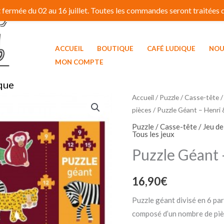
fermée du 02 au 16 juillet. Toutes les commandes seront traitées dé
ACCUEIL
BOUTIQUE
CAFÉ LUDIQUE
NOU
MON COMPTE
que
Accueil
/
Puzzle / Casse-tête /
pièces
/ Puzzle Géant – Henri 
Puzzle / Casse-tête / Jeu d
Tous les jeux
Puzzle Géant 
16,90
€
Puzzle géant divisé en 6 par
composé d’un nombre de pièc