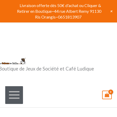
Aller
Livraison offerte dés 50€ d'achat ou Cliquer &
au
+
Retirer en Boutique~44 rue Albert Remy 91130
contenu
Ris Orangis~0651813907
Boutique de Jeux de Société et Café Ludique