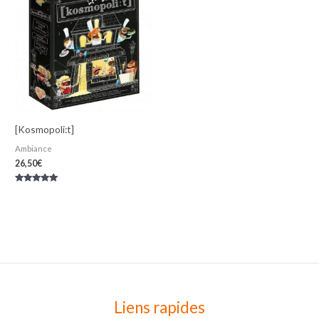
[Kosmopoli:t]
Ambiance
26,50
€
Note
5.00
sur 5
Liens rapides