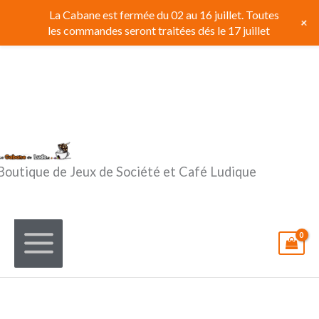
Aller
La Cabane est fermée du 02 au 16 juillet. Toutes
+
au
les commandes seront traitées dés le 17 juillet
contenu
Boutique de Jeux de Société et Café Ludique