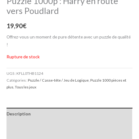
Puzzle 1000p : Harry en route
vers Poudlard
19,90
€
Offrez-vous un moment de pure détente avec un puzzle de qualité
!
Rupture de stock
UGS :
KFLL0THB1124
Catégories :
Puzzle / Casse-tête / Jeu de Logique
,
Puzzle 1000 pièces et
plus
,
Tous les jeux
Description
Informations complémentaires
Avis (0)