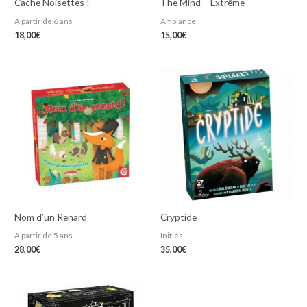
Cache Noisettes !
The Mind – Extrême
A partir de 6 ans
Ambiance
18,00
€
15,00
€
Nom d’un Renard
Cryptide
A partir de 5 ans
Initiés
28,00
€
35,00
€