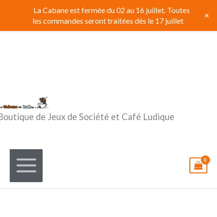
Aller
La Cabane est fermée du 02 au 16 juillet. Toutes
+
au
les commandes seront traitées dés le 17 juillet
contenu
Boutique de Jeux de Société et Café Ludique