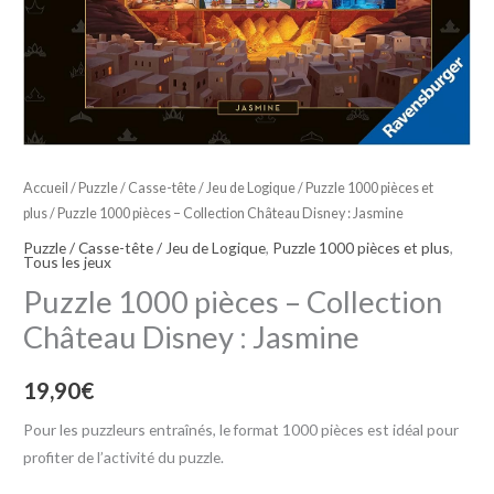
Accueil
/
Puzzle / Casse-tête / Jeu de Logique
/
Puzzle 1000 pièces et
plus
/ Puzzle 1000 pièces – Collection Château Disney : Jasmine
Puzzle / Casse-tête / Jeu de Logique
,
Puzzle 1000 pièces et plus
,
Tous les jeux
Puzzle 1000 pièces – Collection
Château Disney : Jasmine
19,90
€
Pour les puzzleurs entraînés, le format 1000 pièces est idéal pour
profiter de l’activité du puzzle.