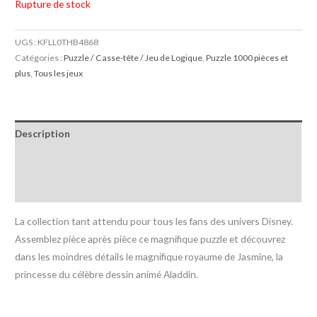
Rupture de stock
UGS :
KFLL0THB4868
Catégories :
Puzzle / Casse-tête / Jeu de Logique
,
Puzzle 1000 pièces et
plus
,
Tous les jeux
Description
Informations complémentaires
Avis (0)
La collection tant attendu pour tous les fans des univers Disney.
Assemblez pièce après pièce ce magnifique puzzle et découvrez
dans les moindres détails le magnifique royaume de Jasmine, la
princesse du célèbre dessin animé Aladdin.