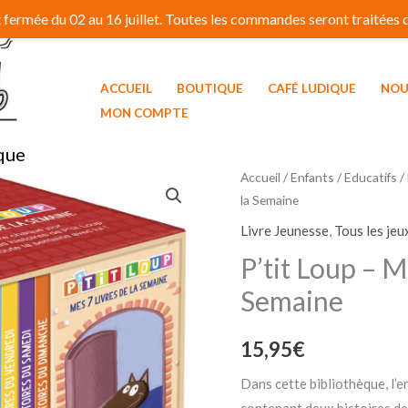
fermée du 02 au 16 juillet. Toutes les commandes seront traitées dé
ACCUEIL
BOUTIQUE
CAFÉ LUDIQUE
NOU
MON COMPTE
que
quantité
Accueil
/
Enfants / Educatifs
/
la Semaine
de
P'tit
Livre Jeunesse
,
Tous les jeu
Loup
P’tit Loup – M
-
Semaine
Mes
7
15,95
€
Livres
de
Dans cette bibliothèque, l’e
la