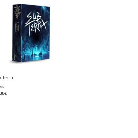
b Terra
iés
,00
€