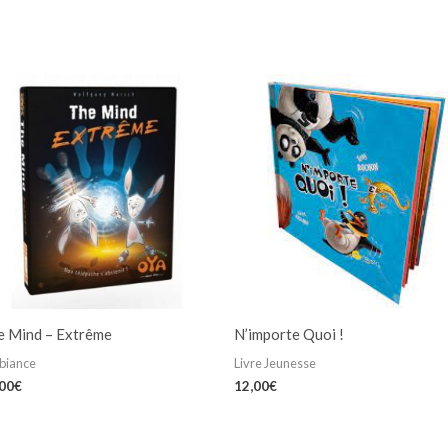
e Mind – Extrême
N’importe Quoi !
biance
Livre Jeunesse
,00
€
12,00
€