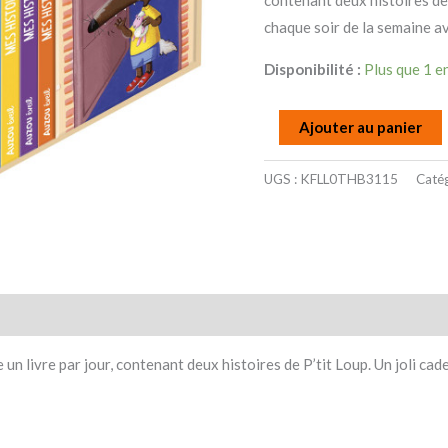
contenant deux histoires de 
Semaine
chaque soir de la semaine a
Disponibilité :
Plus que 1 e
Ajouter au panier
UGS :
KFLL0THB3115
Catég
taires
Avis (0)
un livre par jour, contenant deux histoires de P’tit Loup. Un joli ca