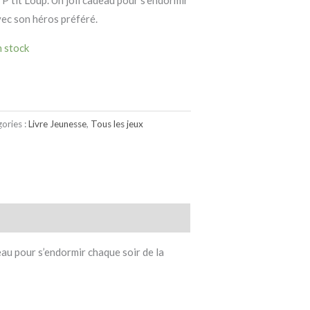
P’tit Loup. Un joli cadeau pour s’endormir
vec son héros préféré.
n stock
ories :
Livre Jeunesse
,
Tous les jeux
deau pour s’endormir chaque soir de la