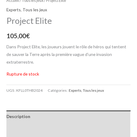
Accueil
/
Tous les jeux
/ Project Elite
Experts
,
Tous les jeux
Project Elite
105,00
€
Dans Project Elite, les joueurs jouent le rôle de héros qui tentent
de sauver la Terre après la première vague d’une invasion
extraterrestre.
Rupture de stock
UGS :
KFLL0THB2024
Catégories :
Experts
,
Tous les jeux
Description
Informations complémentaires