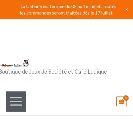
Aller
La Cabane est fermée du 02 au 16 juillet. Toutes
+
au
les commandes seront traitées dés le 17 juillet
contenu
Boutique de Jeux de Société et Café Ludique