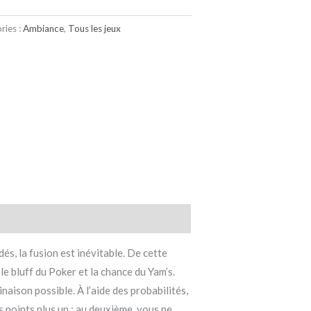
ries :
Ambiance
,
Tous les jeux
dés, la fusion est inévitable. De cette
 le bluff du Poker et la chance du Yam’s.
inaison possible. À l’aide des probabilités,
 points plus un ; au deuxième, vous ne