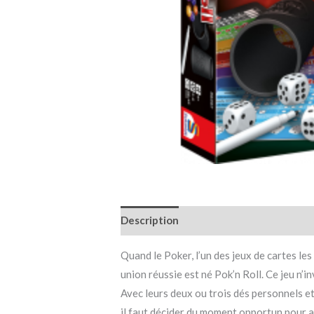
Description
Informations complémen
Quand le Poker, l’un des jeux de cartes les 
union réussie est né Pok’n Roll. Ce jeu n’in
Avec leurs deux ou trois dés personnels et 
il faut décider du moment opportun pour a