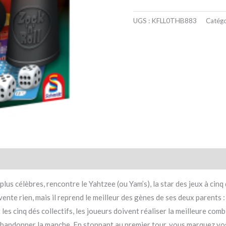
UGS :
KFLL0THB883
Catégo
taires
Avis (0)
plus célèbres, rencontre le Yahtzee (ou Yam’s), la star des jeux à cinq 
vente rien, mais il reprend le meilleur des gènes de ses deux parents :
les cinq dés collectifs, les joueurs doivent réaliser la meilleure comb
bandonner la manche. En stoppant au premier tour, vous marquez vos