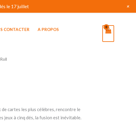
+
s le 17 juillet
S CONTACTER
A PROPOS
Roll
 de cartes les plus célèbres, rencontre le
s jeux à cinq dés, la fusion est inévitable.