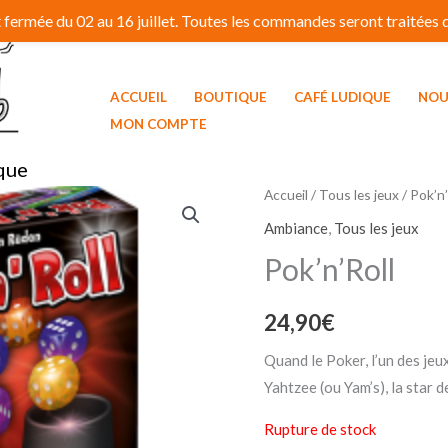
fermée du 02 au 16 juillet. Toutes les commandes seront traitées dé
ACCUEIL
BOUTIQUE
CAFÉ LUDIQUE
NOU
MON COMPTE
que
Accueil
/
Tous les jeux
/ Pok’n’
Ambiance
,
Tous les jeux
Pok’n’Roll
24,90
€
Quand le Poker, l’un des jeux
Yahtzee (ou Yam’s), la star de
Rupture de stock