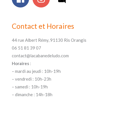
Contact et Horaires
44 rue Albert Rémy, 91130 Ris Orangis
06 51 81 39 07
contact@lacabanedeludo.com
Horaires
:
– mardi au jeudi : 10h-19h
– vendredi : 10h-23h
– samedi : 10h-19h
– dimanche : 14h-18h