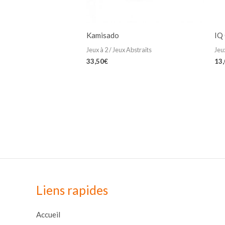
Kamisado
IQ 
Jeux à 2 / Jeux Abstraits
Jeu
33,50
€
13
Liens rapides
Accueil