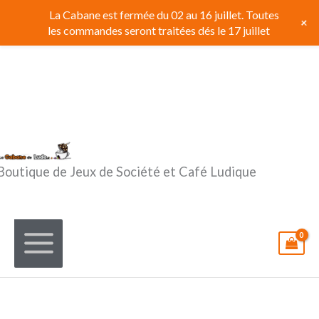
Aller
La Cabane est fermée du 02 au 16 juillet. Toutes
+
au
les commandes seront traitées dés le 17 juillet
contenu
Boutique de Jeux de Société et Café Ludique