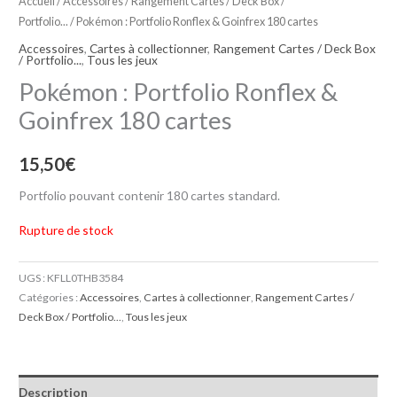
Accueil
/
Accessoires
/
Rangement Cartes / Deck Box /
Portfolio...
/ Pokémon : Portfolio Ronflex & Goinfrex 180 cartes
Accessoires
,
Cartes à collectionner
,
Rangement Cartes / Deck Box
/ Portfolio...
,
Tous les jeux
Pokémon : Portfolio Ronflex &
Goinfrex 180 cartes
15,50
€
Portfolio pouvant contenir 180 cartes standard.
Rupture de stock
UGS :
KFLL0THB3584
Catégories :
Accessoires
,
Cartes à collectionner
,
Rangement Cartes /
Deck Box / Portfolio...
,
Tous les jeux
Description