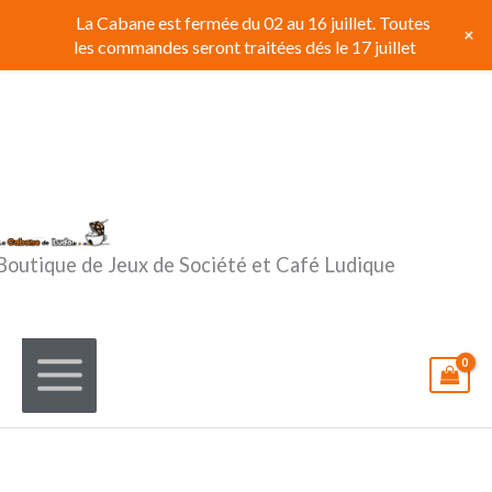
Aller
La Cabane est fermée du 02 au 16 juillet. Toutes
+
au
les commandes seront traitées dés le 17 juillet
contenu
Boutique de Jeux de Société et Café Ludique