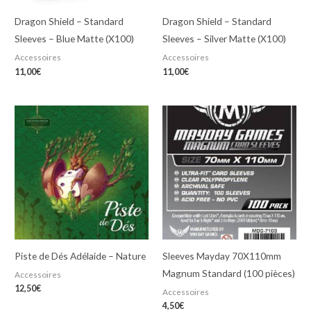
Dragon Shield – Standard
Dragon Shield – Standard
Sleeves – Blue Matte (X100)
Sleeves – Silver Matte (X100)
Accessoires
Accessoires
11,00
€
11,00
€
Piste de Dés Adélaide – Nature
Sleeves Mayday 70X110mm
Magnum Standard (100 pièces)
Accessoires
12,50
€
Accessoires
4,50
€