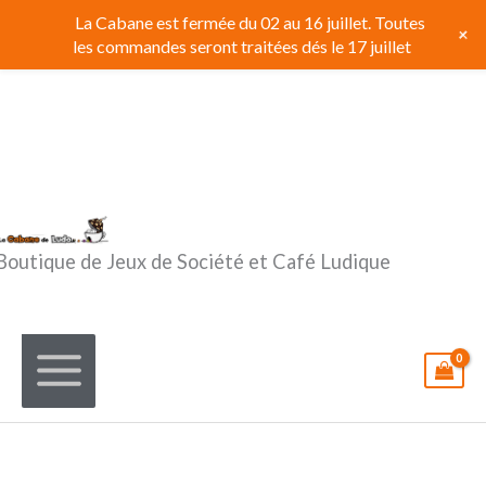
Aller
La Cabane est fermée du 02 au 16 juillet. Toutes
+
au
les commandes seront traitées dés le 17 juillet
contenu
Boutique de Jeux de Société et Café Ludique