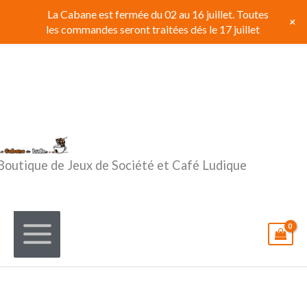
Aller
La Cabane est fermée du 02 au 16 juillet. Toutes
+
au
les commandes seront traitées dés le 17 juillet
contenu
Boutique de Jeux de Société et Café Ludique