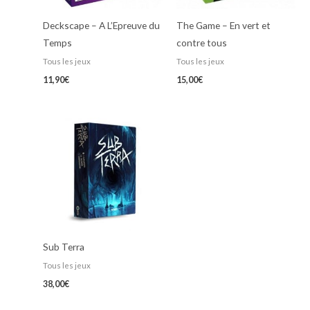
Deckscape – A L’Epreuve du
The Game – En vert et
Temps
contre tous
Tous les jeux
Tous les jeux
11,90
€
15,00
€
Sub Terra
Tous les jeux
38,00
€