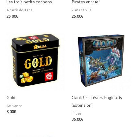
Les trois petits cochons
Pirates en vue !
A partir de 3 ans
7 ans et plus
25,00
€
25,00
€
Gold
Clank ! – Trésors Engloutis
(Extension)
Ambiance
8,00
€
Initiés
35,00
€