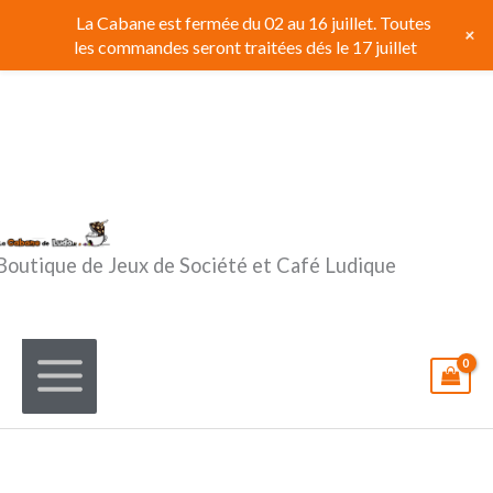
Aller
La Cabane est fermée du 02 au 16 juillet. Toutes
+
au
les commandes seront traitées dés le 17 juillet
contenu
Boutique de Jeux de Société et Café Ludique