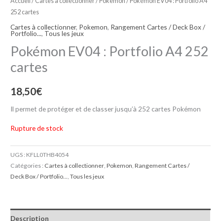
Accueil
/
Cartes à collectionner
/
Pokemon
/ Pokémon EV04 : Portfolio A4
252 cartes
Cartes à collectionner
,
Pokemon
,
Rangement Cartes / Deck Box /
Portfolio...
,
Tous les jeux
Pokémon EV04 : Portfolio A4 252
cartes
18,50
€
Il permet de protéger et de classer jusqu’à 252 cartes Pokémon
Rupture de stock
UGS :
KFLL0THB4054
Catégories :
Cartes à collectionner
,
Pokemon
,
Rangement Cartes /
Deck Box / Portfolio...
,
Tous les jeux
Description