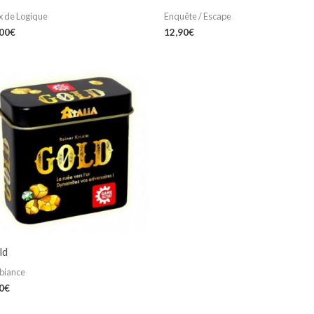
x de Logique
Enquête / Escape
,00
€
12,90
€
ld
biance
0
€