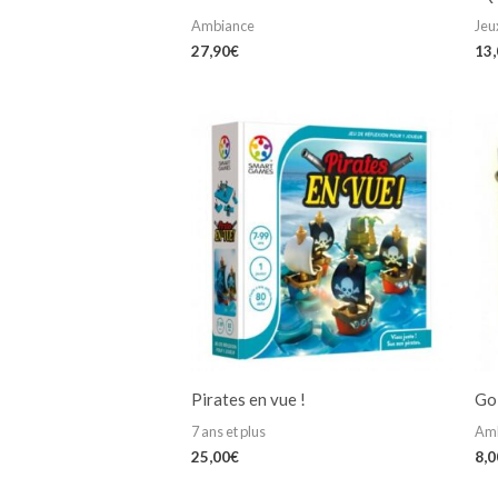
Ambiance
Jeu
27,90
€
13
Pirates en vue !
Go
7 ans et plus
Am
25,00
€
8,0