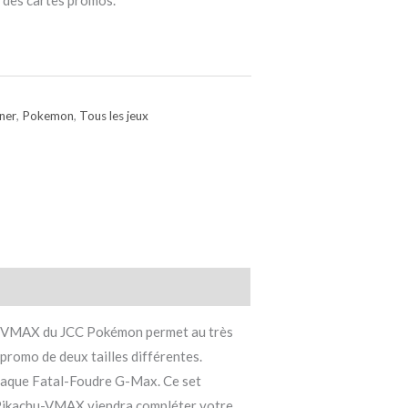
 des cartes promos.
nner
,
Pokemon
,
Tous les jeux
hu-VMAX du JCC Pokémon permet au très
promo de deux tailles différentes.
ttaque Fatal-Foudre G-Max. Ce set
 Pikachu-VMAX viendra compléter votre