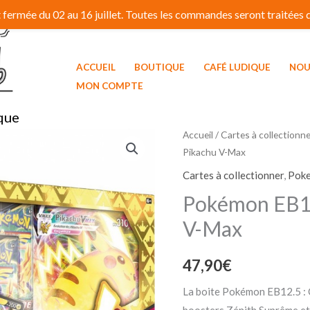
fermée du 02 au 16 juillet. Toutes les commandes seront traitées dé
ACCUEIL
BOUTIQUE
CAFÉ LUDIQUE
NOU
MON COMPTE
que
Accueil
/
Cartes à collectionne
Pikachu V-Max
Cartes à collectionner
,
Pok
Pokémon EB12
V-Max
47,90
€
La boite Pokémon EB12.5 : 