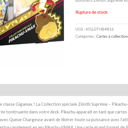
boosters Zénith Suprême et
Rupture de stock
UGS :
KFLL0THB4816
Catégories :
Cartes à collectio
taires
Avis (0)
de classe Gigamax ! La Collection spéciale Zénith Suprême – Pikac
ée tonitruante dans votre deck. Pikachu apparaît en tant que cartes 
vec Queue Chargeuse avant de libérer toute sa puissance avec l’a
ettre rapidement en jeu Pikachu-VMAX. Une carte grand format de