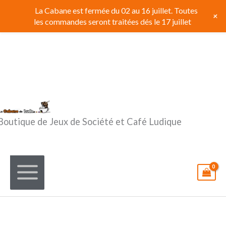
Aller
La Cabane est fermée du 02 au 16 juillet. Toutes
+
au
les commandes seront traitées dés le 17 juillet
contenu
Boutique de Jeux de Société et Café Ludique