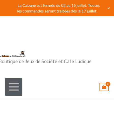
Aller
La Cabane est fermée du 02 au 16 juillet. Toutes
+
au
les commandes seront traitées dés le 17 juillet
contenu
Boutique de Jeux de Société et Café Ludique