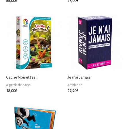
66,00
€
18,00
€
Cache Noisettes !
Je n’ai Jamais
A partir de 6 ans
Ambiance
18,00
€
27,90
€