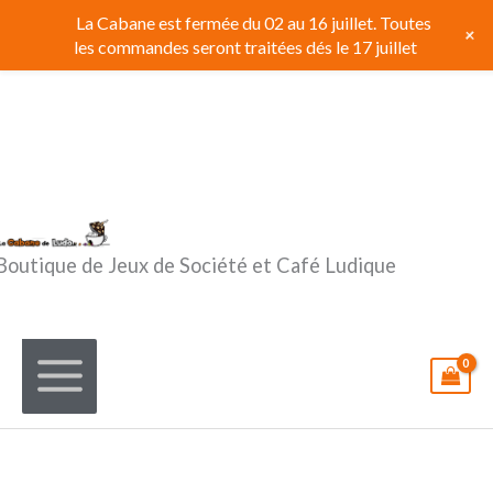
Aller
La Cabane est fermée du 02 au 16 juillet. Toutes
+
au
les commandes seront traitées dés le 17 juillet
contenu
Boutique de Jeux de Société et Café Ludique