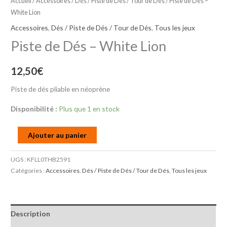
Accueil
/
Accessoires
/
Dés / Piste de Dés / Tour de Dés
/ Piste de Dés –
White Lion
Accessoires
,
Dés / Piste de Dés / Tour de Dés
,
Tous les jeux
Piste de Dés – White Lion
12,50
€
Piste de dés pliable en néoprène
Disponibilité :
Plus que 1 en stock
Ajouter au panier
UGS :
KFLL0THB2591
Catégories :
Accessoires
,
Dés / Piste de Dés / Tour de Dés
,
Tous les jeux
Description