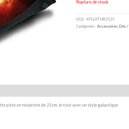
Rupture de stock
UGS :
KFLL0THB2125
Catégories :
Accessoires
,
Dés /
taires
Avis (0)
ette piste en néoprène de 21cm, le tout avec un style galactique