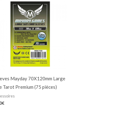
eeves Mayday 70X120mm Large
e Tarot Premium (75 pièces)
essoires
0
€