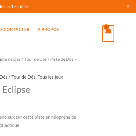
+
s le 17 juillet
S CONTACTER
A PROPOS
iste de Dés / Tour de Dés
/ Piste de Dés –
 Dés / Tour de Dés
,
Tous les jeux
 Eclipse
lencieux sur cette piste en néoprène de
galactique