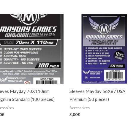
eeves Mayday 70X110mm
Sleeves Mayday 56X87 USA
gnum Standard (100 pièces)
Premium (50 pièces)
essoires
Accessoires
0
€
3,00
€