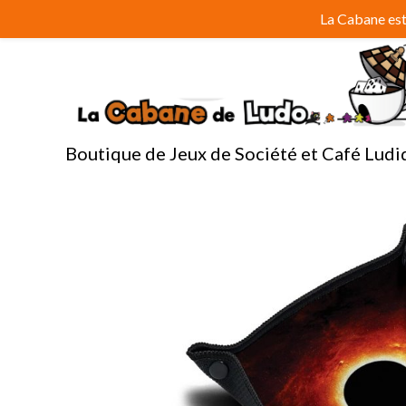
Aller
La Cabane est 
au
contenu
Boutique de Jeux de Société et Café Ludi