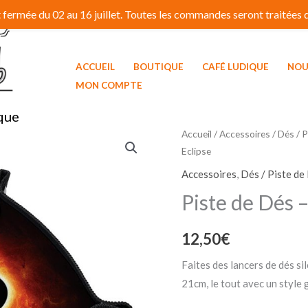
fermée du 02 au 16 juillet. Toutes les commandes seront traitées dé
ACCUEIL
BOUTIQUE
CAFÉ LUDIQUE
NOU
MON COMPTE
que
Accueil
/
Accessoires
/
Dés / P
Eclipse
Accessoires
,
Dés / Piste de
Piste de Dés –
12,50
€
Faites des lancers de dés si
21cm, le tout avec un style 