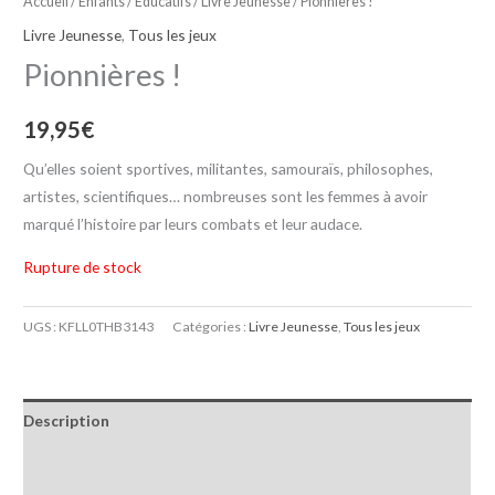
Accueil
/
Enfants / Educatifs
/
Livre Jeunesse
/ Pionnières !
Livre Jeunesse
,
Tous les jeux
Pionnières !
19,95
€
Qu’elles soient sportives, militantes, samouraïs, philosophes,
artistes, scientifiques… nombreuses sont les femmes à avoir
marqué l’histoire par leurs combats et leur audace.
Rupture de stock
UGS :
KFLL0THB3143
Catégories :
Livre Jeunesse
,
Tous les jeux
Description
Informations complémentaires