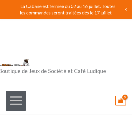
Aller
La Cabane est fermée du 02 au 16 juillet. Toutes
+
au
les commandes seront traitées dés le 17 juillet
contenu
Boutique de Jeux de Société et Café Ludique