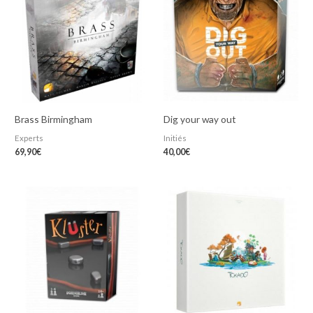
Brass Birmingham
Dig your way out
Experts
Initiés
69,90
€
40,00
€