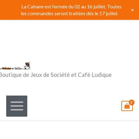
Aller
La Cabane est fermée du 02 au 16 juillet. Toutes
+
au
les commandes seront traitées dés le 17 juillet
contenu
Boutique de Jeux de Société et Café Ludique