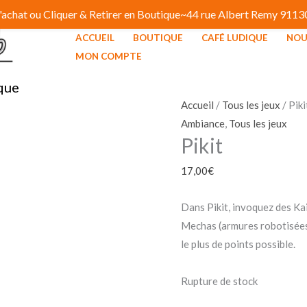
 d'achat ou Cliquer & Retirer en Boutique~44 rue Albert Remy 91
ACCUEIL
BOUTIQUE
CAFÉ LUDIQUE
NOU
MON COMPTE
que
Accueil
/
Tous les jeux
/ Piki
Ambiance
,
Tous les jeux
Pikit
17,00
€
Dans Pikit, invoquez des Kai
Mechas (armures robotisées)
le plus de points possible.
Rupture de stock