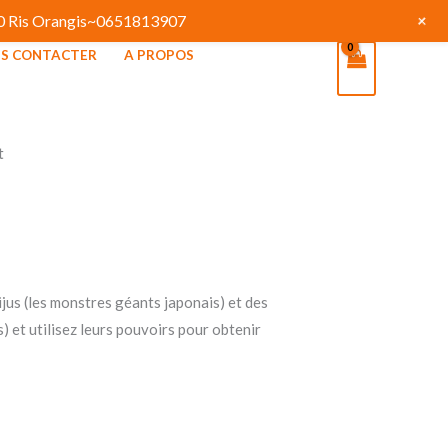
+
130 Ris Orangis~0651813907
S CONTACTER
A PROPOS
t
jus (les monstres géants japonais) et des
 et utilisez leurs pouvoirs pour obtenir