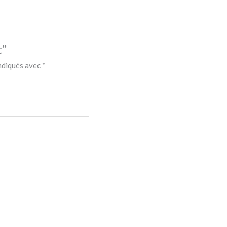
t”
indiqués avec
*