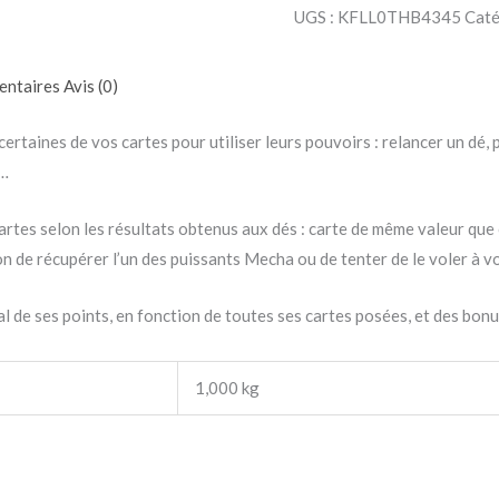
UGS :
KFLL0THB4345
Caté
entaires
Avis (0)
 certaines de vos cartes pour utiliser leurs pouvoirs : relancer un dé
c…
cartes selon les résultats obtenus aux dés : carte de même valeur que 
on de récupérer l’un des puissants Mecha ou de tenter de le voler à v
al de ses points, en fonction de toutes ses cartes posées, et des bonu
1,000 kg