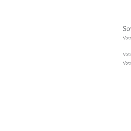
So
Votr
Vot
Vot