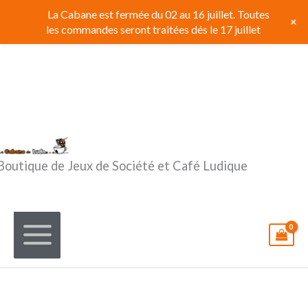
Aller
La Cabane est fermée du 02 au 16 juillet. Toutes
+
au
les commandes seront traitées dés le 17 juillet
contenu
Boutique de Jeux de Société et Café Ludique