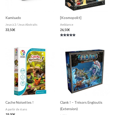
Kamisado
[Kosmopoli:t]
Jeux à 2 / Jeux Abstraits
Ambiance
33,50
€
26,50
€
Note
5.00
sur 5
Cache Noisettes !
Clank ! – Trésors Engloutis
(Extension)
A partir de 6 ans
18,00
€