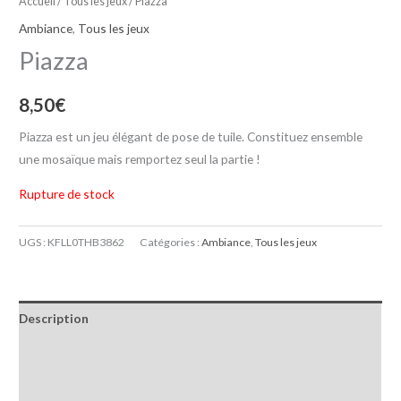
Accueil
/
Tous les jeux
/ Piazza
Ambiance
,
Tous les jeux
Piazza
8,50
€
Piazza est un jeu élégant de pose de tuile. Constituez ensemble
une mosaïque mais remportez seul la partie !
Rupture de stock
UGS :
KFLL0THB3862
Catégories :
Ambiance
,
Tous les jeux
Description
Informations complémentaires
Avis (0)