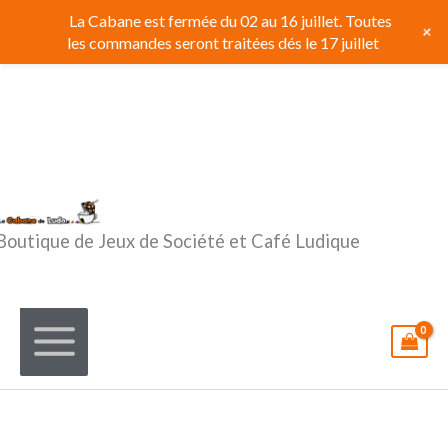
Aller
La Cabane est fermée du 02 au 16 juillet. Toutes
+
au
les commandes seront traitées dés le 17 juillet
contenu
Boutique de Jeux de Société et Café Ludique