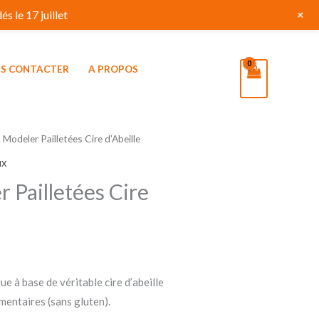
+
s le 17 juillet
S CONTACTER
A PROPOS
 Modeler Pailletées Cire d’Abeille
ux
 Pailletées Cire
e à base de véritable cire d’abeille
imentaires (sans gluten).