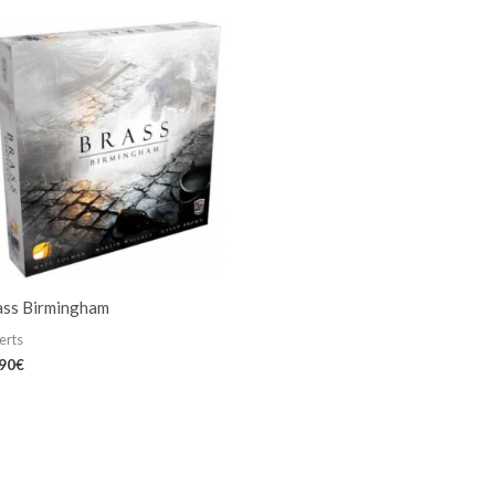
ass Birmingham
erts
,90
€