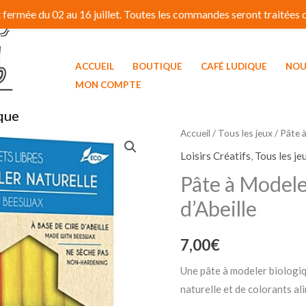
fermée du 02 au 16 juillet. Toutes les commandes seront traitées dé
ACCUEIL
BOUTIQUE
CAFÉ LUDIQUE
NOU
MON COMPTE
que
Accueil
/
Tous les jeux
/ Pâte à
Loisirs Créatifs
,
Tous les je
Pâte à Modeler
d’Abeille
7,00
€
Une pâte à modeler biologiqu
naturelle et de colorants al