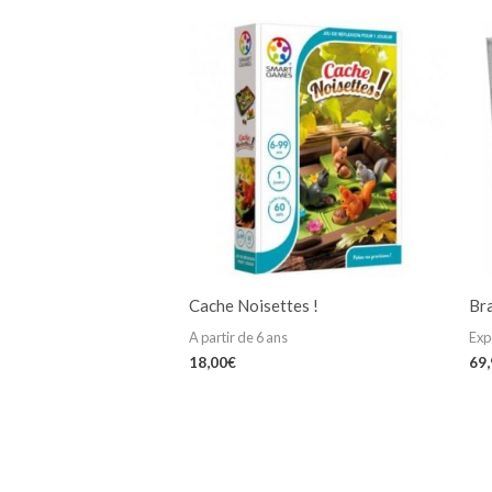
Cache Noisettes !
Br
A partir de 6 ans
Exp
18,00
€
69