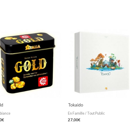
ld
Tokaido
biance
En Famille / Tout Public
0
€
27,00
€