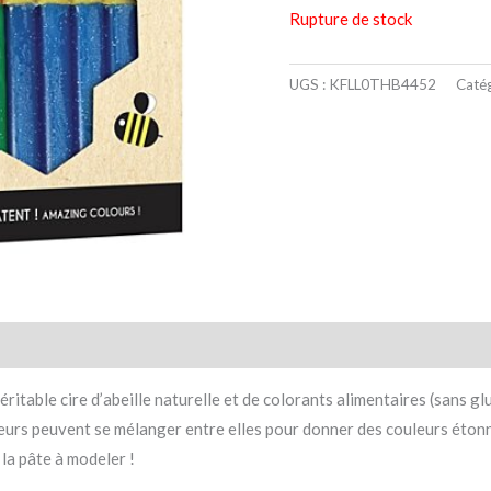
Rupture de stock
UGS :
KFLL0THB4452
Catég
taires
Avis (0)
itable cire d’abeille naturelle et de colorants alimentaires (sans gl
uleurs peuvent se mélanger entre elles pour donner des couleurs éto
la pâte à modeler !