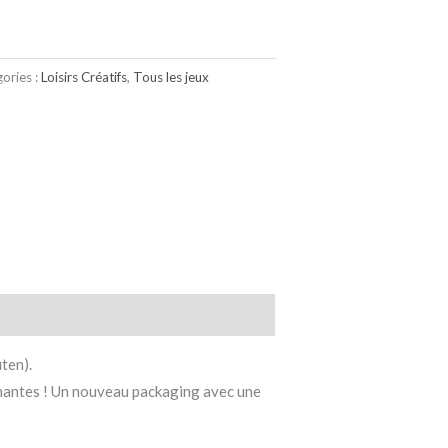
ories :
Loisirs Créatifs
,
Tous les jeux
uten).
nnantes ! Un nouveau packaging avec une