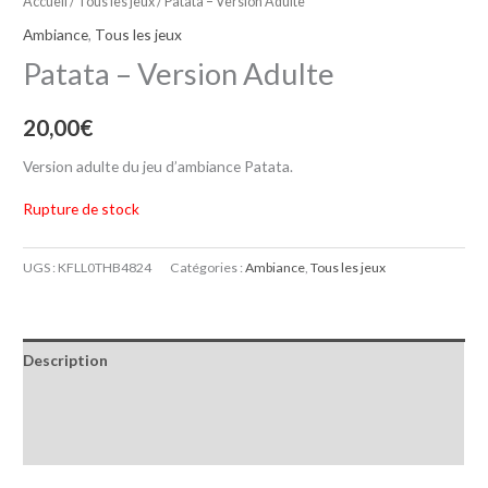
Accueil
/
Tous les jeux
/ Patata – Version Adulte
Ambiance
,
Tous les jeux
Patata – Version Adulte
20,00
€
Version adulte du jeu d’ambiance Patata.
Rupture de stock
UGS :
KFLL0THB4824
Catégories :
Ambiance
,
Tous les jeux
Description
Informations complémentaires
Avis (0)