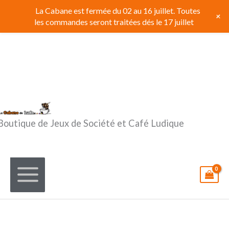
Aller
La Cabane est fermée du 02 au 16 juillet. Toutes
+
au
les commandes seront traitées dés le 17 juillet
contenu
Boutique de Jeux de Société et Café Ludique