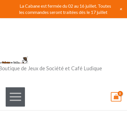
Aller
La Cabane est fermée du 02 au 16 juillet. Toutes
+
au
les commandes seront traitées dés le 17 juillet
contenu
Boutique de Jeux de Société et Café Ludique